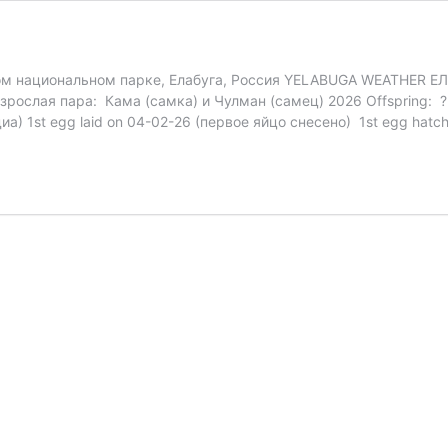
ком национальном парке, Елабуга, Россия YELABUGA WEATHER ЕЛ
 Взрослая пара: Кама (самка) и Чулман (самец) 2026 Offspring: ? 
иа) 1st egg laid on 04-02-26 (первое яйцо снесено) 1st egg ha