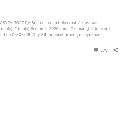
АБУГА ПОГОДА Source: orlan.beloxvost Источник:
(male), ? (male) Выводок 2026 года: ? (самец), ? (самец)
tched on 05-08-26 Day 36 (первый птенец вылупился)
Comment
570